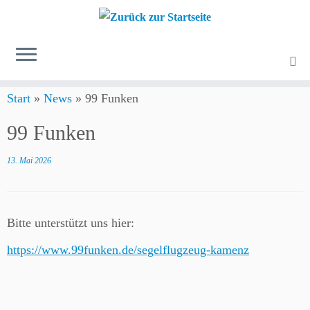
Zum
Start
»
News
»
99 Funken
Inhalt
springen
99 Funken
13. Mai 2026
Bitte unterstützt uns hier:
https://www.99funken.de/segelflugzeug-kamenz