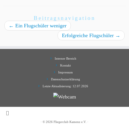
Beitragsnavigation
←
Ein Flugschüler weniger
Erfolgreiche Flugschüler
→
Interner Bereich
Kontakt
Impressum
Datenschutzerklärung
Letzte Aktualisierung: 12.07.2026
·
© 2026
Fliegerclub Kamenz e.V.
·