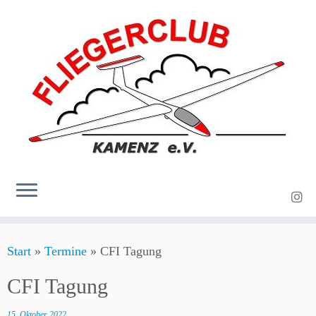
Zum
Start
»
Termine
»
CFI Tagung
Inhalt
springen
CFI Tagung
15. Oktober 2022