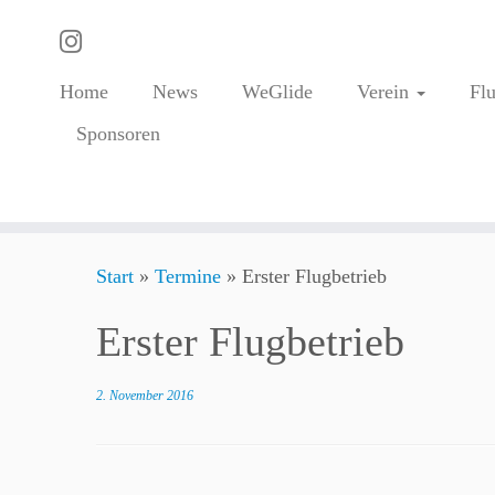
Home
News
WeGlide
Verein
Fl
Sponsoren
Zum
Start
»
Termine
»
Erster Flugbetrieb
Inhalt
springen
Erster Flugbetrieb
2. November 2016