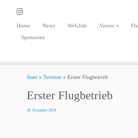
Home
News
WeGlide
Verein
Fl
Sponsoren
Zum
Start
»
Termine
»
Erster Flugbetrieb
Inhalt
springen
Erster Flugbetrieb
26. November 2018