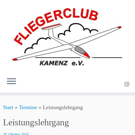
Zum
Start
»
Termine
»
Leistungslehrgang
Inhalt
springen
Leistungslehrgang
18. Oktober 2024