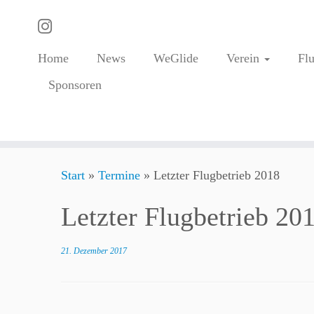
Home
News
WeGlide
Verein
Fl
Sponsoren
Zum
Start
»
Termine
»
Letzter Flugbetrieb 2018
Inhalt
springen
Letzter Flugbetrieb 20
21. Dezember 2017