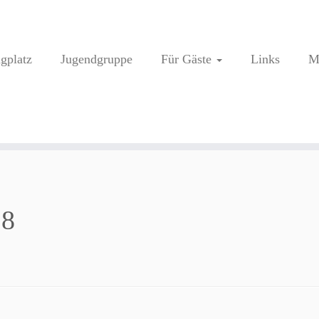
ugplatz
Jugendgruppe
Für Gäste
Links
M
18