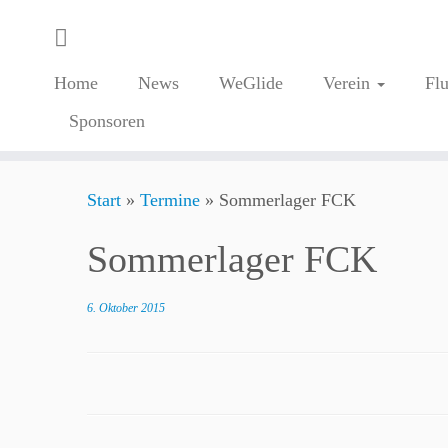
Home
News
WeGlide
Verein
Fl
Sponsoren
Zum
Start
»
Termine
»
Sommerlager FCK
Inhalt
springen
Sommerlager FCK
6. Oktober 2015