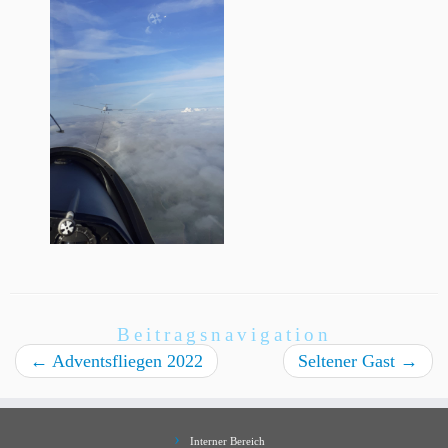
Beitragsnavigation
←
Adventsfliegen 2022
Seltener Gast
→
Interner Bereich