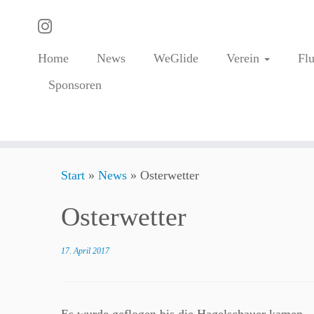
Home
News
WeGlide
Verein
Fl
Sponsoren
Zum
Start
»
News
»
Osterwetter
Inhalt
springen
Osterwetter
17. April 2017
Es wurde geflogen bis die Hagelschauer kamen 