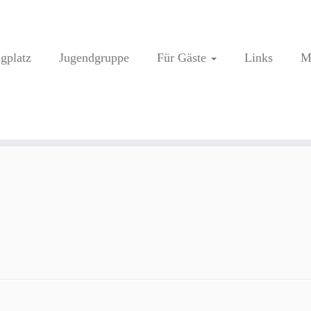
ugplatz
Jugendgruppe
Für Gäste
Links
M
…