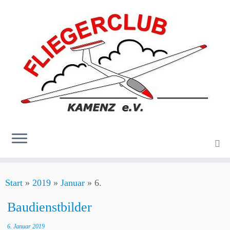
Zum
Start
»
2019
»
Januar
»
6.
Inhalt
springen
Baudienstbilder
6. Januar 2019