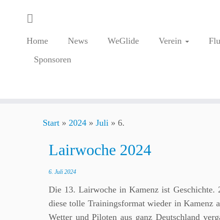
Home
News
WeGlide
Verein
Fl
Sponsoren
Zum
Start
»
2024
»
Juli
»
6.
Inhalt
springen
Lairwoche 2024
6. Juli 2024
Die 13. Lairwoche in Kamenz ist Geschichte. 
diese tolle Trainingsformat wieder in Kamenz a
Wetter und Piloten aus ganz Deutschland verg