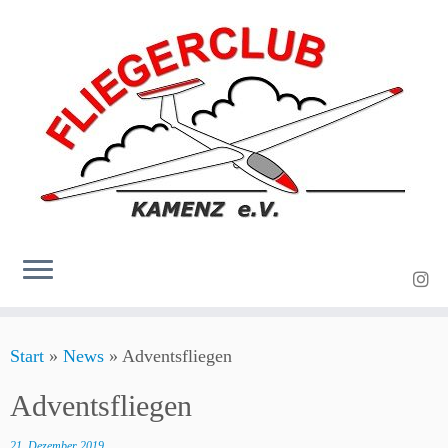
Zum
Start
»
News
»
Adventsfliegen
Inhalt
springen
Adventsfliegen
21. Dezember 2019