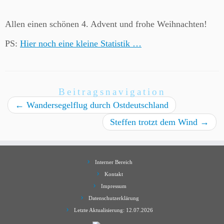
Allen einen schönen 4. Advent und frohe Weihnachten!
PS:
Hier noch eine kleine Statistik …
Beitragsnavigation
←
Wandersegelflug durch Ostdeutschland
Steffen trotzt dem Wind
→
Interner Bereich
Kontakt
Impressum
Datenschutzerklärung
Letzte Aktualisierung: 12.07.2026