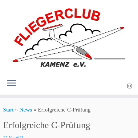
Zum
Start
»
News
»
Erfolgreiche C-Prüfung
Inhalt
springen
Erfolgreiche C-Prüfung
22. Mai 2023