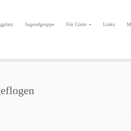
ugplatz
Jugendgruppe
Für Gäste
Links
M
geflogen