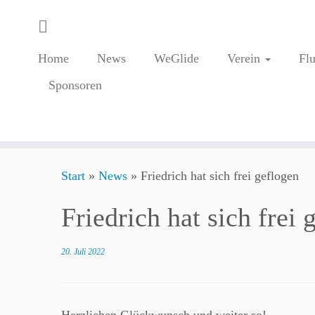
Home
News
WeGlide
Verein
Fl
Sponsoren
Zum
Start
»
News
»
Friedrich hat sich frei geflogen
Inhalt
springen
Friedrich hat sich frei 
20. Juli 2022
Herzlichen Glückwunsch und weiter so!