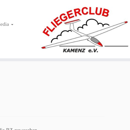
edia
 die RZ gewaschen.