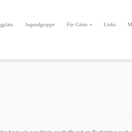
ugplatz
Jugendgruppe
Für Gäste
Links
M
en heute ein paar Starts geschafft und am Nachmittag noch