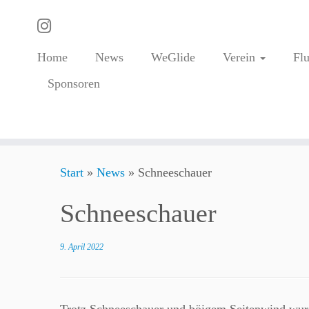
Home
News
WeGlide
Verein
Fl
Sponsoren
Zum
Start
»
News
»
Schneeschauer
Inhalt
springen
Schneeschauer
9. April 2022
Trotz Schneeschauer und böigem Seitenwind wurd